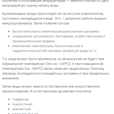
обучение и получившие аккредитацию — именно они могут дать
непредвзятую оценку запаху воды.
Ароматизация среды происходит из-за летучих компонентов,
постоянно находящихся в воде. Это — результат работы водных
микроорганизмов. Запах появляется при
биологическом и химическом разложении органики;
соединении организмов с бытовыми, хозяйственными и
промышленными водами;
изменении температуры, биологической и
гидрологической обстановки, уровня рН воды и т.п.
Т.е. вода может быть загрязнена, но запаха в ней не будет при
нормальной температуре (это ок. +20°С). А при повышенной
температуре (ок. +60°С) запах начинает выделяться. Поэтому
образцы исследуются в стандартных условиях и при предельных
значениях.
Запах воды может иметь естественное или искусственное
происхождение. К естественным ароматам относятся
торфяной,
гнилостный,
землистый,
плесневый и пр.