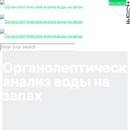
+
Контакты
(
0
4
Органолептическ
анализ воды на
запах