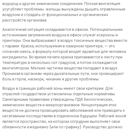
водород и другие химические соединения. Плохая вентиляция
усугубляет проблемы: жильцы вынуждены дышать отравленным
воздухом и страдать от функциональных и органических
расстройств организма.
Аналогичная ситуация складывается в офисах. Потенциальными
источниками загрязнения воздуха в офисе служат ксероксы и
принтеры. Они выбрасывают в воздух токсичные вещества вместе
с парами. Краска, используемая в лазерном принтере, — это
сложная смесь, в формулу которой входят ядовитые для человека
ингредиенты. Во время печати краска припаивается к листу при
температуре в несколько сот градусов, а потом охлаждается
вентилятором. Мелкие частички вещества попадают в воздух.
Проникая в организм через дыхательные пути, они провоцируют
боль в горле, насморк, чихание и другие проблемы.
Воздух в границах рабочей зоны имеет свои критерии. Для
отраслей государством установлены отдельные нормативы.
Санитарными правилами утверждены ПДК биологических,
химических веществ и микроорганизмов. Концентрация этих
веществ не должна провоцировать заболеваний или приводить к
негативным последствиям в отдаленном будущем. Рабочей зоной
является пространство, на котором сотрудник выполняет свои
обязанности ежедневно (или по графику). Руководство должно