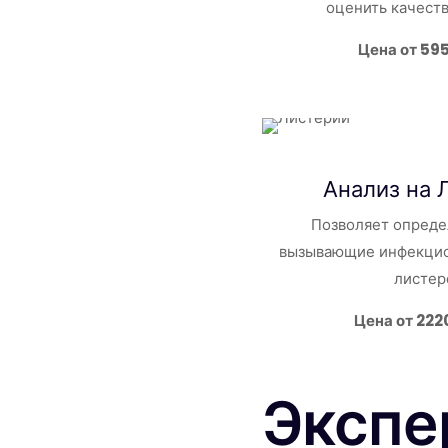
оценить качест
Цена от 59
Анализ на 
Позволяет опреде
вызывающие инфекцио
листер
Цена от 222
Экспе