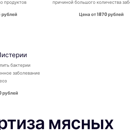
во продуктов
причиной большого количества за
5 рублей
Цена от 1870 рублей
Листерии
лить бактерии
нное заболевание
еоз
0 рублей
ртиза мясных