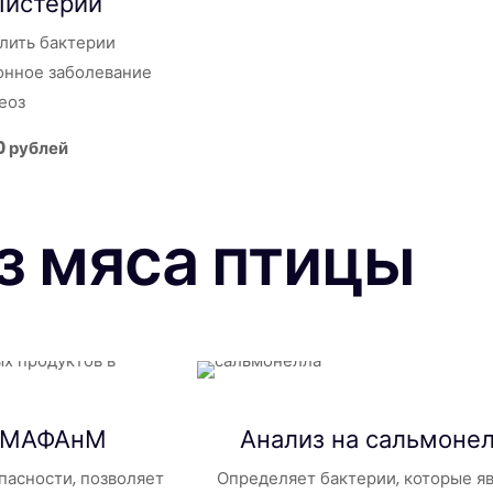
Листерии
лить бактерии
нное заболевание
еоз
0 рублей
з мяса птицы
 КМАФАнМ
Анализ на
сальмоне
пасности, позволяет
Определяет бактерии, которые я