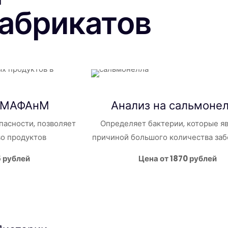
абрикатов
 КМАФАнМ
Анализ на
сальмоне
пасности, позволяет
Определяет бактерии, которые я
во продуктов
причиной большого количества за
5 рублей
Цена от 1870 рублей