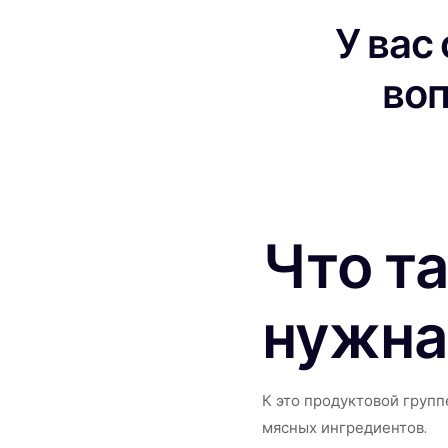
У вас
во
Что т
нужна
К это продуктовой групп
мясных ингредиентов.