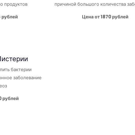
во продуктов
причиной большого количества за
5 рублей
Цена от 1870 рублей
Листерии
лить бактерии
нное заболевание
еоз
0 рублей