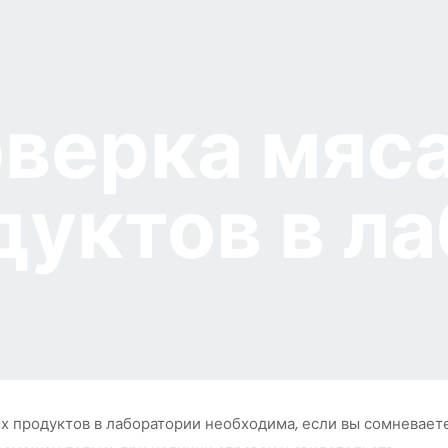
верка мяса
дуктов в л
х продуктов в лаборатории необходима, если вы сомневаетес