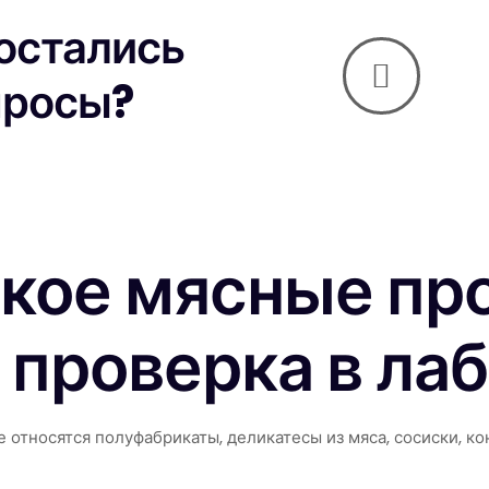
 остались
просы?
акое мясные пр
 проверка в ла
е относятся полуфабрикаты, деликатесы из мяса, сосиски, к