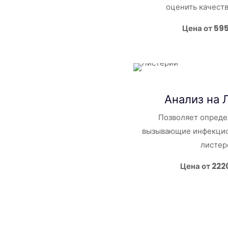
оценить качест
Цена от 59
Анализ на 
Позволяет опреде
вызывающие инфекцио
листер
Цена от 222