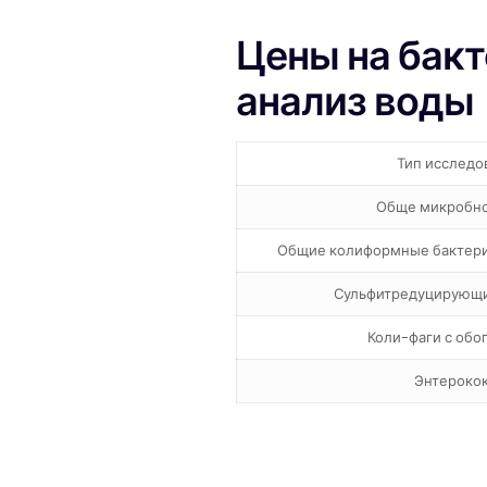
Цены на бак
анализ воды
Тип исследо
Обще микробно
Общие колиформные бактери
Сульфитредуцирующи
Коли-фаги с об
Энтероко