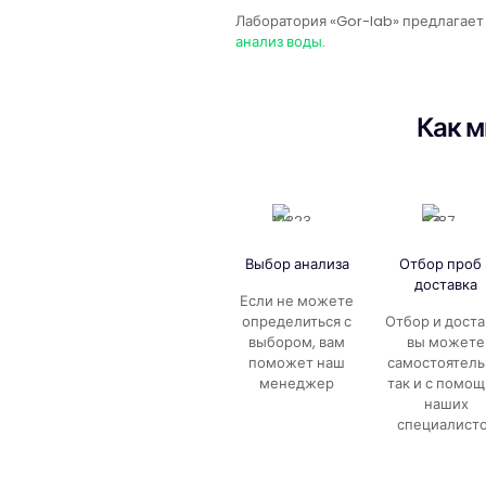
Лаборатория «Gor-lab» предлагае
анализ воды
.
Как м
Выбор анализа
Отбор проб 
доставка
Если не можете
определиться с
Отбор и доста
выбором, вам
вы можете
поможет наш
самостоятель
менеджер
так и с помо
наших
специалист