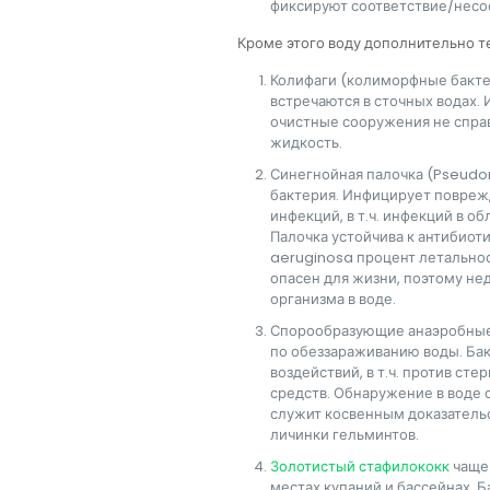
фиксируют соответствие/несо
Кроме этого воду дополнительно 
Колифаги (колиморфные бакте
встречаются в сточных водах. 
очистные сооружения не спра
жидкость.
Синегнойная палочка (Pseudo
бактерия. Инфицирует повреж
инфекций, в т.ч. инфекций в о
Палочка устойчива к антибиот
aeruginosa процент летальнос
опасен для жизни, поэтому не
организма в воде.
Спорообразующие анаэробные
по обеззараживанию воды. Ба
воздействий, в т.ч. против с
средств. Обнаружение в воде
служит косвенным доказательс
личинки гельминтов.
Золотистый стафилококк
чаще 
местах купаний и бассейнах. 