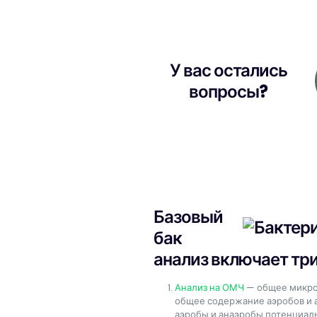
У вас остались
вопросы?
Базовый
бак
анализ включает три
Анализ на ОМЧ
— общее микроб
общее содержание аэробов и а
аэробы и анаэробы потенциал