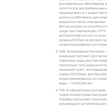
респираторные заболевания, ин
полости рта, внутрибрюшные и
пищевод вместе с водой, бакт
анализ на ОМЧ важен для жизн
микробное число определяют 
Метод основан на способности
среде при температуре +37°C
мл) выполняется спустя сутки 
уровень КОЕ/мл не должен пре
нецентрализованных источник
ОКБ. Колиморфные бактерии —
кишечные палочки). Для челов
отдельные роды этих бактерий
патогенные типы кишечной па
кишечный тракт, желчевыводящ
норме КОЕ/100мл. для бассейно
нецентрализованных источник
воды — 0 КОЕ/300 мл.
ТКБ. В лабораторных условия
термотолерантными бактерия
Образец пропускают через ме
культивируют на питательной 