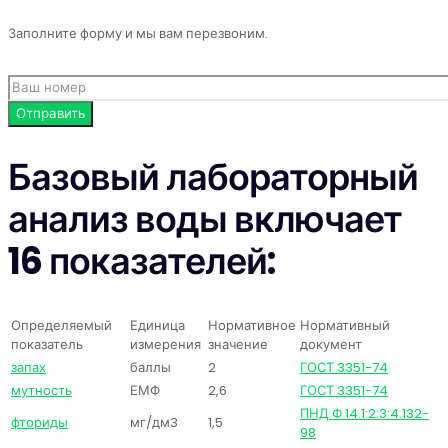
Заполните форму и мы вам перезвоним.
Базовый лабораторный
анализ воды включает
16 показателей:
Определяемый
Единица
Нормативное
Нормативный
показатель
измерения
значение
документ
запах
баллы
2
ГОСТ 3351-74
мутность
ЕМФ
2,6
ГОСТ 3351-74
ПНД Ф 14.1:2:3:4.132-
фториды
мг/дм3
1,5
98