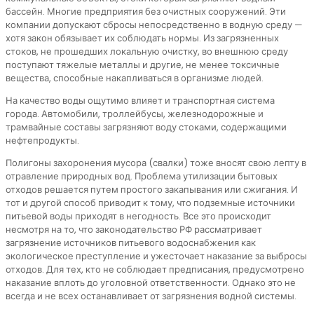
бассейн. Многие предприятия без очистных сооружений. Эти
компании допускают сбросы непосредственно в водную среду —
хотя закон обязывает их соблюдать нормы. Из загрязненных
стоков, не прошедших локальную очистку, во внешнюю среду
поступают тяжелые металлы и другие, не менее токсичные
вещества, способные накапливаться в организме людей.
На качество воды ощутимо влияет и транспортная система
города. Автомобили, троллейбусы, железнодорожные и
трамвайные составы загрязняют воду стоками, содержащими
нефтепродукты.
Полигоны захоронения мусора (свалки) тоже вносят свою лепту в
отравление природных вод. Проблема утилизации бытовых
отходов решается путем простого закапывания или сжигания. И
тот и другой способ приводит к тому, что подземные источники
питьевой воды приходят в негодность. Все это происходит
несмотря на то, что законодательство РФ рассматривает
загрязнение источников питьевого водоснабжения как
экологическое преступление и ужесточает наказание за выбросы
отходов. Для тех, кто не соблюдает предписания, предусмотрено
наказание вплоть до уголовной ответственности. Однако это не
всегда и не всех останавливает от загрязнения водной системы.