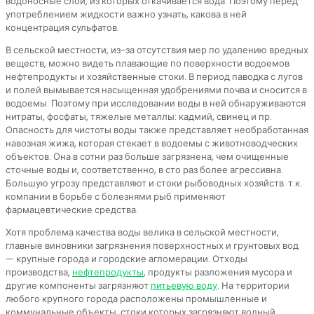
водоносные слои, из которых откачивается вода. Поэтому перед
употреблением жидкости важно узнать, какова в ней
концентрация сульфатов.
В сельской местности, из-за отсутствия мер по удалению вредных
веществ, можно видеть плавающие по поверхности водоемов
нефтепродукты и хозяйственные стоки. В период паводка с лугов
и полей вымывается насыщенная удобрениями почва и сносится в
водоемы. Поэтому при исследовании воды в ней обнаруживаются
нитраты, фосфаты, тяжелые металлы: кадмий, свинец и пр.
Опасность для чистоты воды также представляет необработанная
навозная жижа, которая стекает в водоемы с животноводческих
объектов. Она в сотни раз больше загрязнена, чем очищенные
сточные воды и, соответственно, в сто раз более агрессивна.
Большую угрозу представляют и стоки рыбоводных хозяйств. т.к.
компании в борьбе с болезнями рыб применяют
фармацевтические средства.
Хотя проблема качества воды велика в сельской местности,
главные виновники загрязнения поверхностных и грунтовых вод
— крупные города и городские агломерации. Отходы
производства,
нефтепродукты
, продукты разложения мусора и
другие компоненты загрязняют
питьевую воду
. На территории
любого крупного города расположены промышленные и
коммунальные объекты, стоки которых загрязняют водный