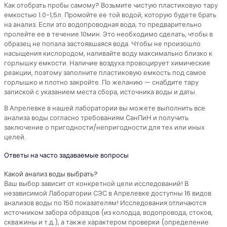
Как отобрать пробы самому? Возьмите чистую пластиковую тару
емкостью 1.0-1,5л. Промойте ее той водой, которую будете брать
на анализ. Если это водопроводная вода, то предварительно
пролейте ее в течение 10мин. Это необходимо сделать, чтобы в
образец не попала застоявшаяся вода. Чтобы не произошло
насыщения кислородом, наливайте воду максимально близко к
горлышку емкости. Наличие воздуха провоцирует химические
реакции, поэтому заполните пластиковую емкость под самое
горлышко и плотно закройте. По желанию — снабдите тару
запиской с указанием места сбора, источника воды и даты.
В Апрелевке в нашей лаборатории вы можете выполнить все
анализа воды согласно требованиям СанПиН и получить
заключение о пригодности/непригодности для тех или иных
целей.
Ответы на часто задаваемые вопросы
Какой анализ воды выбрать?
Ваш выбор зависит от конкретной цели исследований! В
независимой Лаборатории СЭС в Апрелевке доступны 16 видов
анализов воды по 150 показателям! Исследования отличаются
источником забора образцов (из колодца, водопровода, стоков,
скважины и т.д.), а также характером проверки (определение