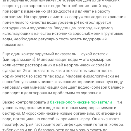
за пределы нормы изменяется поведение других химических
веществ, растворенных в воде. Употребление такой воды
приводит к изменению рН жидкостей и влияет на работу
организма. На городских очистных сооружениях для сохранения
приемлемого качества воды уровень рН контролируется
сотрудниками водоканала. Владельцам загородных домов,
использующих в качестве источника водоснабжения грунтовые
воды, необходимо регулярно тестировать водородный
показатель.
Еще один контролируемый показатель — сухой остаток
(минерализация). Минерализация воды — это суммарное
количество растворенных в ней неорганических солей и
сульфатов. Этот показатель, как и показатель кислотности,
нормируется во всех типах воды. Человек физиологически не
способен усваивать низко- и высокоминерализированную воду:
неправильная минерализация смещает водно-солевой баланс и
приводит к долгосрочным проблемам со здоровьем.
Важно контролировать и
бактериологические показатели
— т.е.
уровень содержания в воде патогенных микроорганизмов и
бактерий. Микроскопические живые организмы, обитающие в
воде, потенциально способны причинить вред. Они вызывают
паратиф, острый гастроэнтерит, инфекционный гепатит, холера,
туберкулез и др. О безопасности воды можно судить по