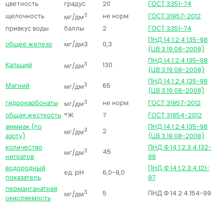
цветность
градус
20
ГОСТ 3351-74
щелочность
3
не норм
ГОСТ 31957-2012
мг/дм
привкус воды
баллы
2
ГОСТ 3351-74
ПНД 14.1:2:4.135-98
общее железо
мг/дм3
0,3
(ЦВ 3.19.08-2008)
ПНД 14.1:2:4.135-98
Кальций
3
130
мг/дм
(ЦВ 3.19.08-2008)
ПНД 14.1:2:4.135-98
Магний
3
65
мг/дм
(ЦВ 3.19.08-2008)
гидрокарбонаты
3
не норм
ГОСТ 31957-2012
мг/дм
общая жесткость
°Ж
7
ГОСТ 31954-2012
аммиак (по
ПНД 14.1:2:4.135-98
3
2
мг/дм
азоту)
(ЦВ 3.19.08-2008)
количество
ПНД Ф 14.1:2:3:4.132-
3
45
мг/дм
нитратов
98
водородный
ПНД Ф 14.1:2:3:4.121-
ед. pH
6,0-9,0
показатель
97
перманганатная
3
5
ПНД Ф 14.2:4.154-99
мг/дм
окисляемость