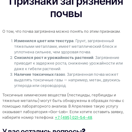
Признаки загрязнения
почвы
О том, что почва загрязнена можно понять по этим признакам.
Изменился цвет или текстура
. Грунт, загрязненный
тяжелыми металлами, имеет металлический блеск и
уплотнена сильнее, чем здоровая почва.
Снизился рост и урожайность растений
. Загрязнение
приводит к задержке роста, снижению урожайности или
даже к гибели растений.
Наличие токсичных газо
в. Загрязненная почва может
выделять токсичные газы — например, метан, двуокись
углерода или сероводород.
Токсичные химические вещества (пестициды, гербициды и
тяжелые металлы) могут быть обнаружены в образцах почвы с
помощью лабораторного анализа. В Апрелевке такую услугу
оказывает лаборатория «Gor-Lab». Если хотите оставить заявку,
наберите номер телефона:
+7 (495) 021-54-48
.
У вас остались вопросы?