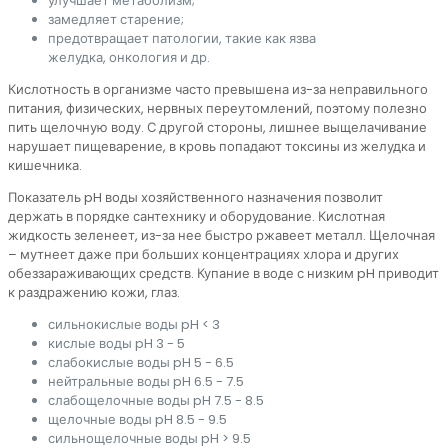
улучшает метаболизм;
замедляет старение;
предотвращает патологии, такие как язва
желудка, онкология и др.
Кислотность в организме часто превышена из-за неправильного
питания, физических, нервных переутомлений, поэтому полезно
пить щелочную воду. С другой стороны, лишнее выщелачивание
нарушает пищеварение, в кровь попадают токсины из желудка и
кишечника.
Показатель pH воды хозяйственного назначения позволит
держать в порядке сантехнику и оборудование. Кислотная
жидкость зеленеет, из-за нее быстро ржавеет металл. Щелочная
– мутнеет даже при больших концентрациях хлора и других
обеззараживающих средств. Купание в воде с низким pH приводит
к раздражению кожи, глаз.
сильнокислые воды pH < 3
кислые воды pH 3 - 5
слабокислые воды pH 5 - 6.5
нейтральные воды pH 6.5 - 7.5
слабощелочные воды pH 7.5 - 8.5
щелочные воды pH 8.5 - 9.5
сильнощелочные воды pH > 9.5